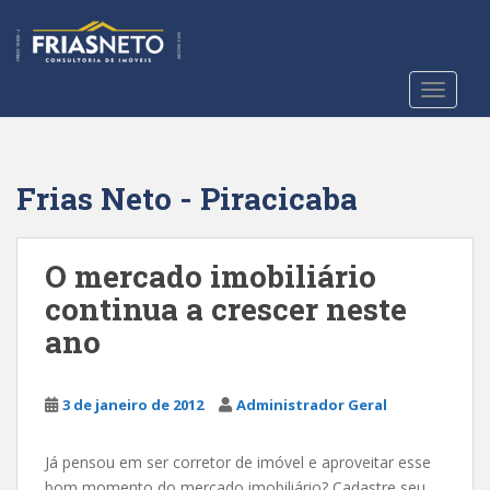
S
k
i
p
TOGGLE
t
o
m
a
Frias Neto - Piracicaba
i
n
c
O mercado imobiliário
o
continua a crescer neste
n
ano
t
e
n
3 de janeiro de 2012
Administrador Geral
t
Já pensou em ser corretor de imóvel e aproveitar esse
bom momento do mercado imobiliário? Cadastre seu