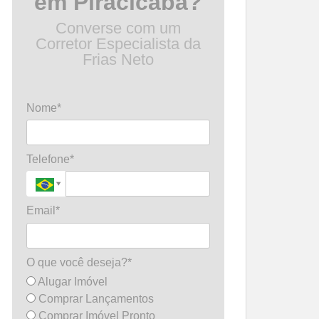
em Piracicaba?
Converse com um
Corretor Especialista da
Frias Neto
Nome*
Telefone*
Email*
O que você deseja?*
Alugar Imóvel
Comprar Lançamentos
Comprar Imóvel Pronto