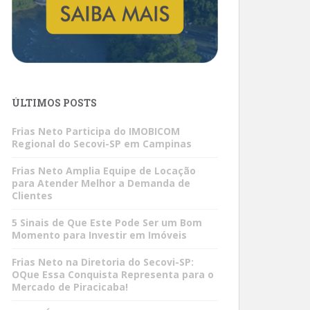
ÚLTIMOS POSTS
Frias Neto Participa do IMOBICOM
Regional do Secovi-SP em Campinas
Frias Neto Amplia Equipe de Locação
para Atender Melhor a Demanda de
Clientes
5 Sinais de Que Este Pode Ser um Bom
Momento para Investir em Imóveis
Frias Neto na Diretoria do Secovi-SP:
OQue Essa Conquista Representa para o
Mercado de Piracicaba!