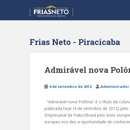
S
k
i
p
t
o
Frias Neto - Piracicaba
m
a
i
n
Admirável nova Polô
c
o
n
4 de setembro de 2012
Administrador 
t
e
“Admirável nova Polônia” é o título da coluna
n
publicada hoje (4 de setembro de 2012) pelo
t
Empresarial da Fiabci/Brasil pelo leste europ
europeu nos deu a oportunidade de conhecer