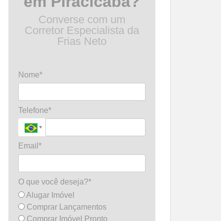
em Piracicaba?
Converse com um
Corretor Especialista da
Frias Neto
Nome*
Telefone*
Email*
O que você deseja?*
Alugar Imóvel
Comprar Lançamentos
Comprar Imóvel Pronto