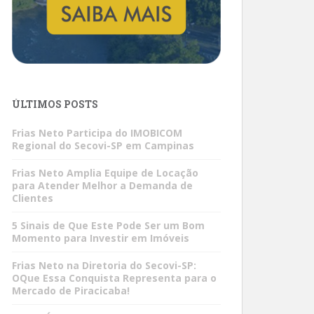
ÚLTIMOS POSTS
Frias Neto Participa do IMOBICOM
Regional do Secovi-SP em Campinas
Frias Neto Amplia Equipe de Locação
para Atender Melhor a Demanda de
Clientes
5 Sinais de Que Este Pode Ser um Bom
Momento para Investir em Imóveis
Frias Neto na Diretoria do Secovi-SP:
OQue Essa Conquista Representa para o
Mercado de Piracicaba!