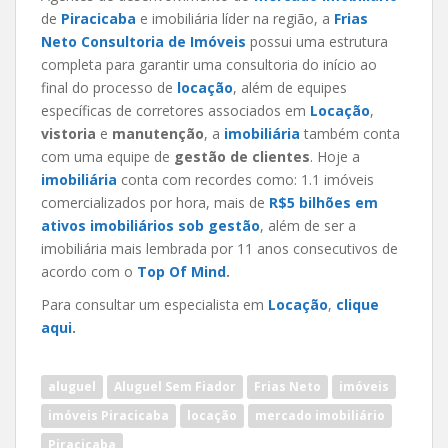
de
Piracicaba
e imobiliária líder na região, a
Frias
Neto Consultoria de Imóveis
possui uma estrutura
completa para garantir uma consultoria do início ao
final do processo de
locação
, além de equipes
específicas de corretores associados em
Locação
,
vistoria
e
manutenção
, a
imobiliária
também conta
com uma equipe de
gestão de clientes
. Hoje a
imobiliária
conta com recordes como: 1.1 imóveis
comercializados por hora, mais de
R$5 bilhões em
ativos imobiliários sob gestão
, além de ser a
imobiliária mais lembrada por 11 anos consecutivos de
acordo com o
Top Of Mind
.
Para consultar um especialista em
Locação
,
clique
aqui
.
aluguel
Aluguel Sem Fiador
Frias Neto
imóveis
imóveis Piracicaba
locação
mercado imobiliário
Piracicaba