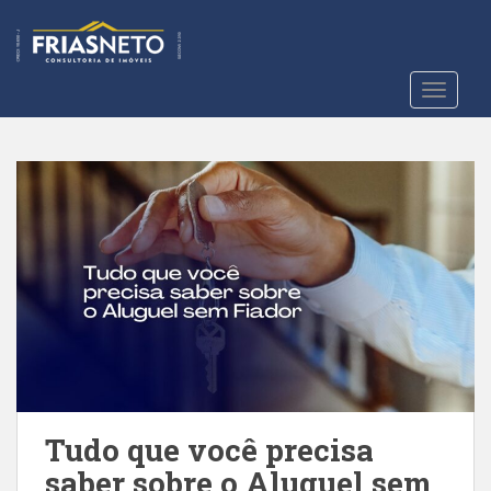
S
k
i
p
TOGGLE
t
o
m
a
i
n
c
o
n
t
e
n
t
Tudo que você precisa
saber sobre o Aluguel sem