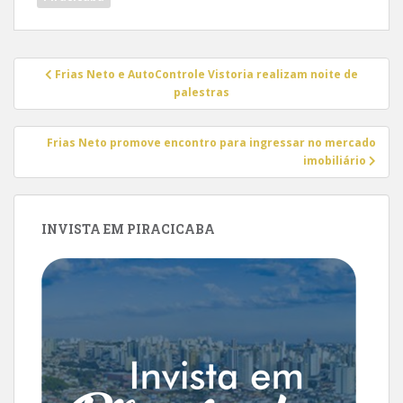
Navegação
Frias Neto e AutoControle Vistoria realizam noite de
de
palestras
Post
Frias Neto promove encontro para ingressar no mercado
imobiliário
INVISTA EM PIRACICABA