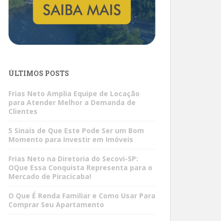
ÚLTIMOS POSTS
Frias Neto Amplia Equipe de Locação
para Atender Melhor a Demanda de
Clientes
5 Sinais de Que Este Pode Ser um Bom
Momento para Investir em Imóveis
Frias Neto na Diretoria do Secovi-SP:
OQue Essa Conquista Representa para o
Mercado de Piracicaba!
O Que É Renda Familiar e Como Usar Para
Comprar Seu Apartamento