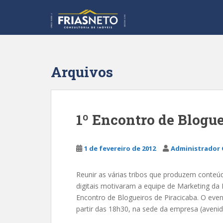
S
k
i
p
t
o
Arquivos
m
a
i
n
1º Encontro de Blogue
c
o
n
1 de fevereiro de 2012
Administrador 
t
e
Reunir as várias tribos que produzem conteúd
n
digitais motivaram a equipe de Marketing da 
t
Encontro de Blogueiros de Piracicaba. O even
partir das 18h30, na sede da empresa (avenid