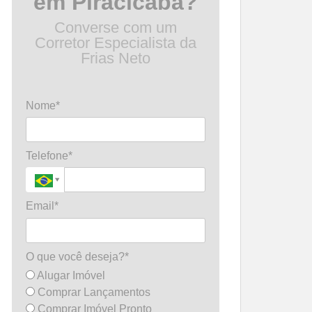
em Piracicaba?
Converse com um
Corretor Especialista da
Frias Neto
Nome*
Telefone*
Email*
O que você deseja?*
Alugar Imóvel
Comprar Lançamentos
Comprar Imóvel Pronto