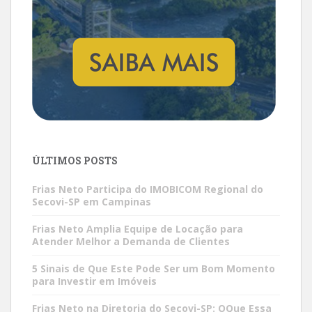
ÚLTIMOS POSTS
Frias Neto Participa do IMOBICOM Regional do
Secovi-SP em Campinas
Frias Neto Amplia Equipe de Locação para
Atender Melhor a Demanda de Clientes
5 Sinais de Que Este Pode Ser um Bom Momento
para Investir em Imóveis
Frias Neto na Diretoria do Secovi-SP: OQue Essa