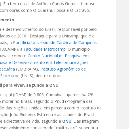
). É a terra natal de Antônio Carlos Gomes, famoso
, com obras como O Guarani, Fosca e O Escravo.
vimento
a e desenvolvimento do Brasil, responsável por pelo
dados de 2010). Destaque para a Unicamp, que é a
país, a
Pontifícia Universidade Católica de Campinas
(FACAMP), a
Faculdade Metrocamp
. O município
quisas, como o
Centro Nacional de Pesquisa em
quisa e Desenvolvimento em Telecomunicações
pecuária
(EMBRAPA),
Instituto Agronômico de
 Síncrotron
(LNLS), dentre outros
il para viver, segundo a ONU
cipal (IDHM) de 0,805, Campinas aparece na 29ª
e morar no Brasil, segundo o Pnud (Programa das
o das Nações Unidas, em parceria com o Instituto de
ção João Pinheiro. Está entre as cidades do Brasil
e expectativa de vida, segundo a
ONU
. Elas integram
esenvolvimento considerado “muito alto”, superior a