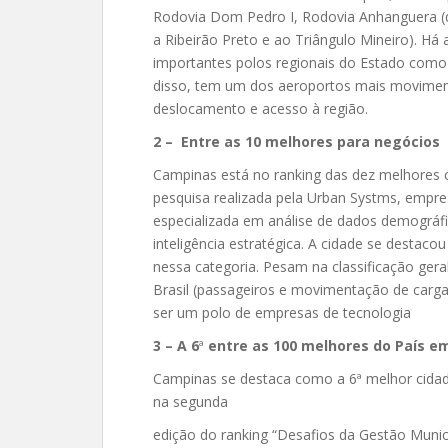
Rodovia Dom Pedro I, Rodovia Anhanguera (q
a Ribeirão Preto e ao Triângulo Mineiro). H
importantes polos regionais do Estado como 
disso, tem um dos aeroportos mais movimenta
deslocamento e acesso à região.
2 – Entre as 10 melhores para negócios
Campinas está no ranking das dez melhores c
pesquisa realizada pela Urban Systms, empre
especializada em análise de dados demográfi
inteligência estratégica. A cidade se destaco
nessa categoria. Pesam na classificação gera
Brasil (passageiros e movimentação de cargas
ser um polo de empresas de tecnologia
3 – A 6
ª
entre as 100 melhores do País e
Campinas se destaca como a 6ª melhor cidade
na segunda
edição do ranking “Desafios da Gestão Munici