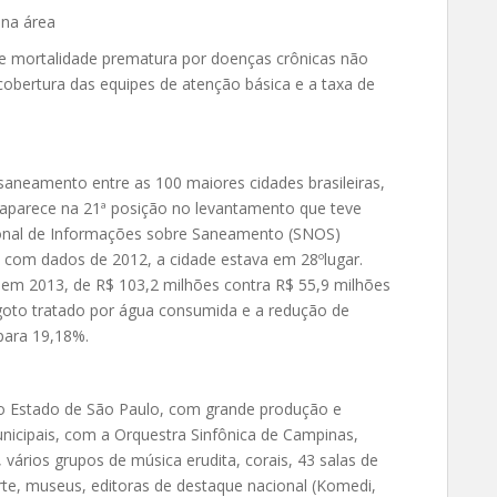
 na área
de mortalidade prematura por doenças crônicas não
 cobertura das equipes de atenção básica e a taxa de
saneamento entre as 100 maiores cidades brasileiras,
de aparece na 21ª posição no levantamento que teve
onal de Informações sobre Saneamento (SNOS)
, com dados de 2012, a cidade estava em 28ºlugar.
 em 2013, de R$ 103,2 milhões contra R$ 55,9 milhões
sgoto tratado por água consumida e a redução de
para 19,18%.
o Estado de São Paulo, com grande produção e
unicipais, com a Orquestra Sinfônica de Campinas,
 vários grupos de música erudita, corais, 43 salas de
arte, museus, editoras de destaque nacional (Komedi,