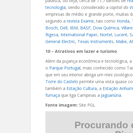
paulista, ou seja, cerca de 77,7 bilhões de
rea
tecnologia
, sendo considerado a
capital do
Va
empresas de médio e grande porte, muitas da
segundo a
revista Exame
, tais como
Honda
,
Bosch
,
Dell
,
IBM
,
BASF
,
Dow Química
,
Villar
Rigesa
,
International Paper
,
Nortel
,
Lucent
,
S
General Electric
,
Texas Instruments
,
Mabe
,
A
10 – Atrativos em lazer e turismo
Além da pujança econômica e tecnológica, a 
o
Parque Portugal
, mais conhecido como Taq
que em seu interior abriga um mini zoológic
Torre do Castelo
permite uma vista quase com
também a
Estação Cultura
, a
Estação Anhum
fumaça
que liga Campinas a
Jaguariúna
.
Fonte imagem:
Site PGL
Procurando 