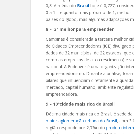
0,8. A média do
Brasil
hoje é 0,727, consider
0 a 1 – e quanto mais próximo de 1, melhor
países do globo, mas algumas adaptações m
8 – 3ª melhor para empreender
Campinas é considerada a terceira melhor ci
de Cidades Empreendedoras (ICE) divulgado 
dados de 32 municípios, de 22 estados, qu
como as empresas de alto crescimento) e s
nacional. A Endeavor é uma organização inte
empreendedorismo. Durante a análise, foram 
pilares que influenciam diretamente a qualid
mercado, capital humano, ambiente regulatóri
empreendedora.
9 – 10ªcidade mais rica do Brasil
Décima cidade mais rica do Brasil, é sede da
maior aglomeração urbana do Brasil
, com 3 
região responde por 2,7%o do
produto inter