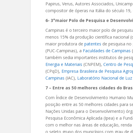
Papirus, Verus, Autores Associados, Unicamp
compositor de óperas na Itália do século 19
6- 3°maior Polo de Pesquisa e Desenvol
Campinas é o terceiro maior polo de pesquis
menos 15% da produção científica nacional (
maior produtora de
patentes
de pesquisa no 
(PUC-Campinas), a
Faculdades de Campinas
também sedia importantes institutos de pes
Energia e Materiais
(CNPEM),
Centro de Pes
(CPqD),
Empresa Brasileira de Pesquisa Agro
Campinas
(IAC),
Laboratório Nacional de Luz
7 – Entre as 50 melhores cidades do Bras
Com Índice de Desenvolvimento Humano Muni
posição entre as 50 melhores cidades para s
Nações Unidas para o Desenvolvimento) órgã
Pesquisa Econômica Aplicada (Ipea) e a Funda
com o melhor nas áreas de educação, renda 
o seleto grupo dos municípios com grau de d