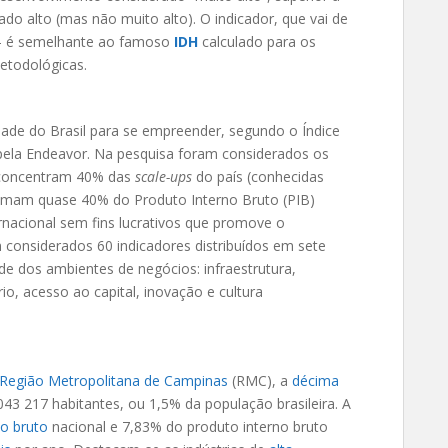
ado alto (mas não muito alto). O indicador, que vai de
 – é semelhante ao famoso
IDH
calculado para os
etodológicas.
dade do Brasil para se empreender, segundo o Índice
pela Endeavor. Na pesquisa foram considerados os
e concentram 40% das
scale-ups
do país (conhecidas
omam quase 40% do Produto Interno Bruto (PIB)
rnacional sem fins lucrativos que promove o
considerados 60 indicadores distribuídos em sete
ade dos ambientes de negócios: infraestrutura,
o, acesso ao capital, inovação e cultura
Região Metropolitana de Campinas
(RMC), a
décima
043 217 habitantes, ou 1,5% da população brasileira. A
no bruto
nacional e 7,83% do produto interno bruto