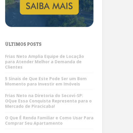
ÚLTIMOS POSTS
Frias Neto Amplia Equipe de Locação
para Atender Melhor a Demanda de
Clientes
5 Sinais de Que Este Pode Ser um Bom
Momento para Investir em Imóveis
Frias Neto na Diretoria do Secovi-SP:
OQue Essa Conquista Representa para o
Mercado de Piracicaba!
O Que É Renda Familiar e Como Usar Para
Comprar Seu Apartamento