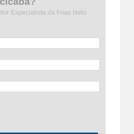
acicaba?
or Especialista da Frias Neto