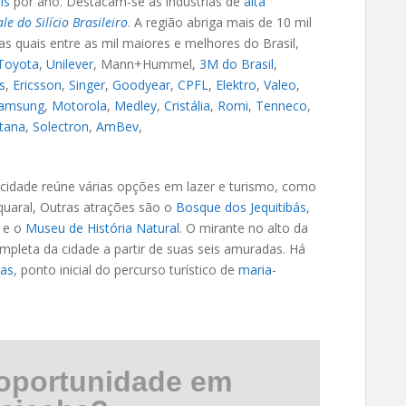
is
por ano. Destacam-se as indústrias de
alta
le do Silício Brasileiro
. A região abriga mais de 10 mil
s quais entre as mil maiores e melhores do Brasil,
Toyota
,
Unilever
, Mann+Hummel,
3M do Brasil
,
es
,
Ericsson
,
Singer
,
Goodyear
,
CPFL
,
Elektro
,
Valeo
,
amsung
,
Motorola
,
Medley
,
Cristália
,
Romi
,
Tenneco
,
ltana
,
Solectron
,
AmBev
,
cidade reúne várias opções em lazer e turismo, como
uaral, Outras atrações são o
Bosque dos Jequitibás
,
o e o
Museu de História Natural
. O mirante no alto da
pleta da cidade a partir de suas seis amuradas. Há
as
, ponto inicial do percurso turístico de
maria-
oportunidade em