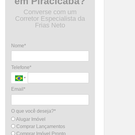
em Piracicaba?
Converse com um
Corretor Especialista da
Frias Neto
Nome*
Telefone*
Email*
O que você deseja?*
Alugar Imóvel
Comprar Lançamentos
Comprar Imóvel Pronto