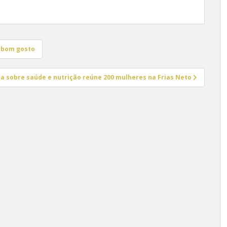
e bom gosto
ra sobre saúde e nutrição reúne 200 mulheres na Frias Neto