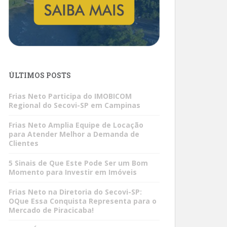
ÚLTIMOS POSTS
Frias Neto Participa do IMOBICOM
Regional do Secovi-SP em Campinas
Frias Neto Amplia Equipe de Locação
para Atender Melhor a Demanda de
Clientes
5 Sinais de Que Este Pode Ser um Bom
Momento para Investir em Imóveis
Frias Neto na Diretoria do Secovi-SP:
OQue Essa Conquista Representa para o
Mercado de Piracicaba!