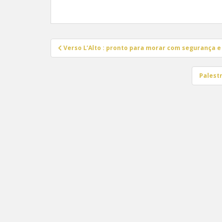
Navegação
Verso L’Alto : pronto para morar com segurança 
de
Post
Palest