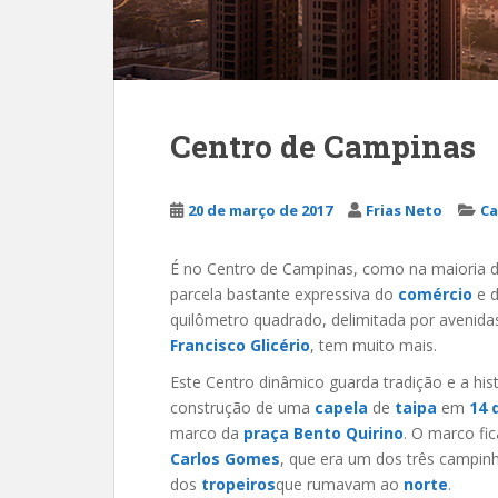
Centro de Campinas
20 de março de 2017
Frias Neto
C
É no Centro de Campinas, como na maioria da
parcela bastante expressiva do
comércio
e 
quilômetro quadrado, delimitada por avenid
Francisco Glicério
, tem muito mais.
Este Centro dinâmico guarda tradição e a hi
construção de uma
capela
de
taipa
em
14 
marco da
praça Bento Quirino
. O marco f
Carlos Gomes
, que era um dos três campi
dos
tropeiros
que rumavam ao
norte
.