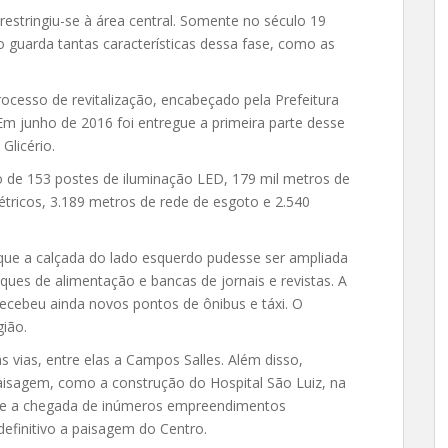
estringiu-se à área central. Somente no século 19
ão guarda tantas características dessa fase, como as
ocesso de revitalização, encabeçado pela Prefeitura
Em junho de 2016 foi entregue a primeira parte desse
Glicério.
o de 153 postes de iluminação LED, 179 mil metros de
létricos, 3.189 metros de rede de esgoto e 2.540
 que a calçada do lado esquerdo pudesse ser ampliada
ues de alimentação e bancas de jornais e revistas. A
 recebeu ainda novos pontos de ônibus e táxi. O
gião.
 vias, entre elas a Campos Salles. Além disso,
aisagem, como a construção do Hospital São Luiz, na
, e a chegada de inúmeros empreendimentos
efinitivo a paisagem do Centro.