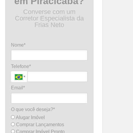
em Piracicaba?
Converse com um
Corretor Especialista da
Frias Neto
Nome*
Telefone*
Email*
O que você deseja?*
Alugar Imóvel
Comprar Lançamentos
Comprar Imóvel Pronto