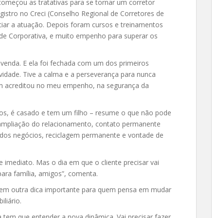
omeçou as tratativas para se tornar um corretor
registro no Creci (Conselho Regional de Corretores de
ciar a atuação. Depois foram cursos e treinamentos
dade Corporativa, e muito empenho para superar os
venda. E ela foi fechada com um dos primeiros
tividade. Tive a calma e a perseverança para nunca
ém acreditou no meu empenho, na segurança da
os, é casado e tem um filho – resume o que não pode
r: ampliação do relacionamento, contato permanente
 dos negócios, reciclagem permanente e vontade de
imediato. Mas o dia em que o cliente precisar vai
ara família, amigos”, comenta.
 tem outra dica importante para quem pensa em mudar
liário.
tem que entender a nova dinâmica. Vai precisar fazer