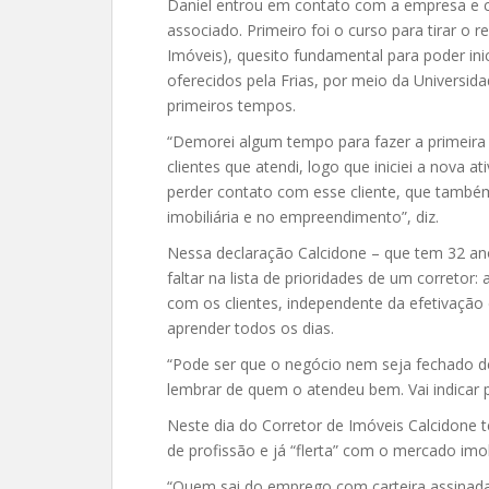
Daniel entrou em contato com a empresa e c
associado. Primeiro foi o curso para tirar o 
Imóveis), quesito fundamental para poder ini
oferecidos pela Frias, por meio da Universi
primeiros tempos.
“Demorei algum tempo para fazer a primeira 
clientes que atendi, logo que iniciei a nova a
perder contato com esse cliente, que tamb
imobiliária e no empreendimento”, diz.
Nessa declaração Calcidone – que tem 32 an
faltar na lista de prioridades de um correto
com os clientes, independente da efetivação
aprender todos os dias.
“Pode ser que o negócio nem seja fechado de 
lembrar de quem o atendeu bem. Vai indicar p
Neste dia do Corretor de Imóveis Calcidone
de profissão e já “flerta” com o mercado imobi
“Quem sai do emprego com carteira assinada 