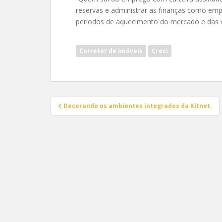
reservas e administrar as finanças como empr
períodos de aquecimento do mercado e das v
Corretor de imóveis
Creci
Navegação
Decorando os ambientes integrados da Kitnet.
de
Post