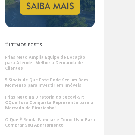
ÚLTIMOS POSTS
Frias Neto Amplia Equipe de Locação
para Atender Melhor a Demanda de
Clientes
5 Sinais de Que Este Pode Ser um Bom
Momento para Investir em Imóveis
Frias Neto na Diretoria do Secovi-SP:
OQue Essa Conquista Representa para o
Mercado de Piracicaba!
O Que É Renda Familiar e Como Usar Para
Comprar Seu Apartamento