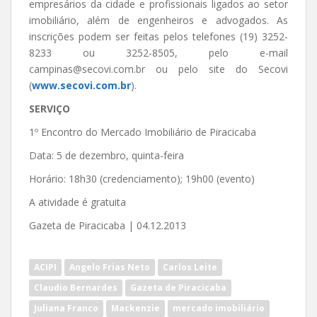
empresários da cidade e profissionais ligados ao setor
imobiliário, além de engenheiros e advogados. As
inscrições podem ser feitas pelos telefones (19) 3252-
8233 ou 3252-8505, pelo e-mail
campinas@secovi.com.br ou pelo site do Secovi
(
www.secovi.com.br
).
SERVIÇO
1º Encontro do Mercado Imobiliário de Piracicaba
Data: 5 de dezembro, quinta-feira
Horário: 18h30 (credenciamento); 19h00 (evento)
A atividade é gratuita
Gazeta de Piracicaba | 04.12.2013
ACIPI
Angelo Frias Neto
Carlos Leite
Claudio Bernardes
Gazeta de Piracicaba
Juliana Franco
Mackenzie
mercado imobiliário