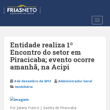
S
k
i
p
TOGGLE
t
o
m
a
Entidade realiza 1º
i
Encontro do setor em
n
Piracicaba; evento ocorre
c
o
amanhã, na Acipi
n
t
4 de dezembro de 2013
Administrador Geral
e
Imobiliária
n
t
Por Juliana Franco | Gazeta de Piracicaba