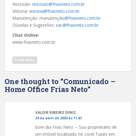
Rescisão:
rescisao@friasneto.com.br
Vistoria:
vistoria@friasneto.com.br
Manutenção:
manutençã
o@friasneto.com.br
Dúvidas e Sugestões:
sac@friasneto.com.br
Chat Online:
www.friasneto.com.br
Frias Neto
One thought to “Comunicado –
Home Office Frias Neto”
VALDIR RIBEIRO DINIZ
24 de abril de 2020 às 11:47
bom dia Frias Neto. – Sou proprietário de
um imóvel localizado no cond Tuiuty em