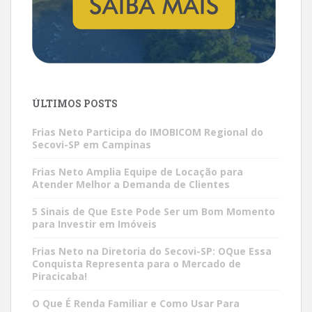
ÚLTIMOS POSTS
Frias Neto Participa do IMOBICOM Regional do
Secovi-SP em Campinas
Frias Neto Amplia Equipe de Locação para
Atender Melhor a Demanda de Clientes
5 Sinais de Que Este Pode Ser um Bom Momento
para Investir em Imóveis
Frias Neto na Diretoria do Secovi-SP: OQue Essa
Conquista Representa para o Mercado de
Piracicaba!
O Que É Renda Familiar e Como Usar Para