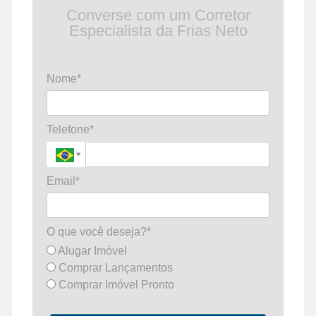
Converse com um Corretor
Especialista da Frias Neto
Nome*
Telefone*
Email*
O que você deseja?*
Alugar Imóvel
Comprar Lançamentos
Comprar Imóvel Pronto