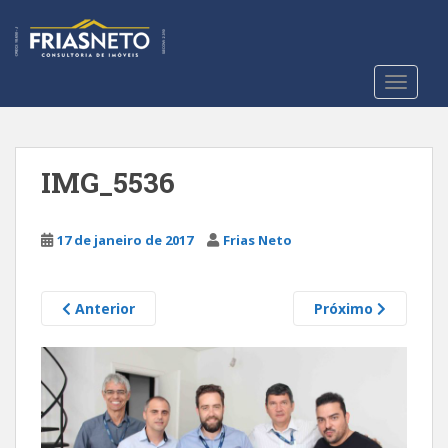
S
k
i
p
TOGGLE
t
o
m
a
IMG_5536
i
n
c
17 de janeiro de 2017
Frias Neto
o
n
Anterior
Próximo
t
e
n
t