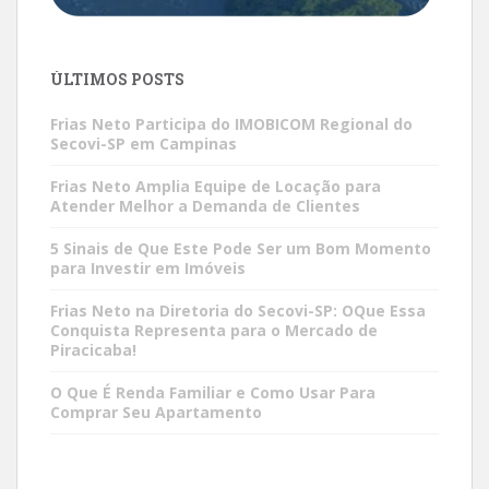
ÚLTIMOS POSTS
Frias Neto Participa do IMOBICOM Regional do
Secovi-SP em Campinas
Frias Neto Amplia Equipe de Locação para
Atender Melhor a Demanda de Clientes
5 Sinais de Que Este Pode Ser um Bom Momento
para Investir em Imóveis
Frias Neto na Diretoria do Secovi-SP: OQue Essa
Conquista Representa para o Mercado de
Piracicaba!
O Que É Renda Familiar e Como Usar Para
Comprar Seu Apartamento