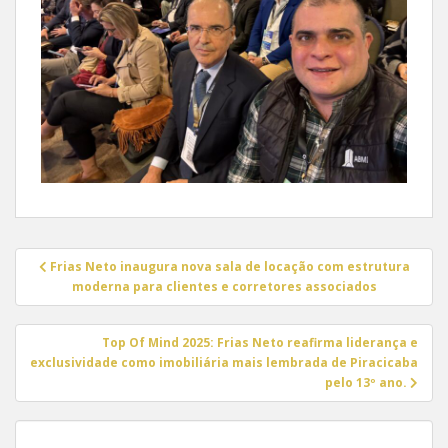
Navegação
Frias Neto inaugura nova sala de locação com estrutura
de
moderna para clientes e corretores associados
Post
Top Of Mind 2025: Frias Neto reafirma liderança e
exclusividade como imobiliária mais lembrada de Piracicaba
pelo 13º ano.