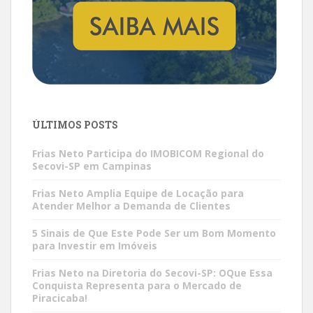
ÚLTIMOS POSTS
Frias Neto Participa do IMOBICOM Regional do
Secovi-SP em Campinas
Frias Neto Amplia Equipe de Locação para
Atender Melhor a Demanda de Clientes
5 Sinais de Que Este Pode Ser um Bom Momento
para Investir em Imóveis
Frias Neto na Diretoria do Secovi-SP: OQue Essa
Conquista Representa para o Mercado de
Piracicaba!