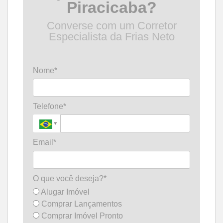
Piracicaba?
Converse com um Corretor
Especialista da Frias Neto
Nome*
Telefone*
Email*
O que você deseja?*
Alugar Imóvel
Comprar Lançamentos
Comprar Imóvel Pronto