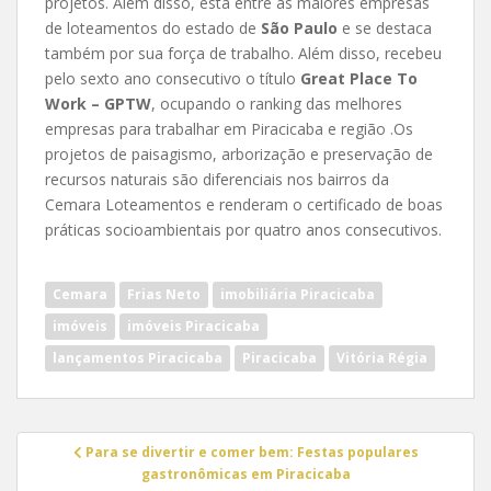
projetos. Além disso, está entre as maiores empresas
de loteamentos do estado de
São Paulo
e se destaca
também por sua força de trabalho. Além disso, recebeu
pelo sexto ano consecutivo o título
Great Place To
Work – GPTW
, ocupando o ranking das melhores
empresas para trabalhar em Piracicaba e região .Os
projetos de paisagismo, arborização e preservação de
recursos naturais são diferenciais nos bairros da
Cemara Loteamentos e renderam o certificado de boas
práticas socioambientais por quatro anos consecutivos.
Cemara
Frias Neto
imobiliária Piracicaba
imóveis
imóveis Piracicaba
lançamentos Piracicaba
Piracicaba
Vitória Régia
Navegação
Para se divertir e comer bem: Festas populares
de
gastronômicas em Piracicaba