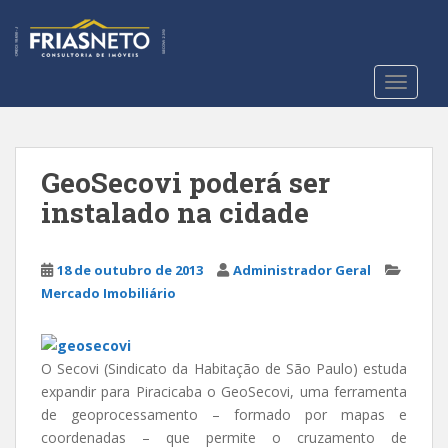
S
k
i
p
TOGGLE
t
o
m
a
GeoSecovi poderá ser
i
instalado na cidade
n
c
o
18 de outubro de 2013
Administrador Geral
n
Mercado Imobiliário
t
e
n
O Secovi (Sindicato da Habitação de São Paulo) estuda
t
expandir para Piracicaba o GeoSecovi, uma ferramenta
de geoprocessamento – formado por mapas e
coordenadas – que permite o cruzamento de