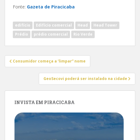
Fonte:
Gazeta de Piracicaba
edifício
Edifício comercial
Head
Head Tower
Prédio
prédio comercial
Rio Verde
Navegação
Consumidor começa a ‘limpar” nome
de
Post
GeoSecovi poderá ser instalado na cidade
INVISTA EM PIRACICABA