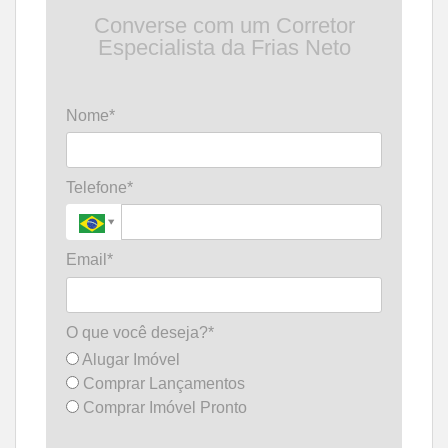
Converse com um Corretor
Especialista da Frias Neto
Nome*
Telefone*
Email*
O que você deseja?*
Alugar Imóvel
Comprar Lançamentos
Comprar Imóvel Pronto