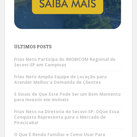
ÚLTIMOS POSTS
Frias Neto Participa do IMOBICOM Regional do
Secovi-SP em Campinas
Frias Neto Amplia Equipe de Locação para
Atender Melhor a Demanda de Clientes
5 Sinais de Que Este Pode Ser um Bom Momento
para Investir em Imóveis
Frias Neto na Diretoria do Secovi-SP: OQue Essa
Conquista Representa para o Mercado de
Piracicaba!
O Que É Renda Familiar e Como Usar Para