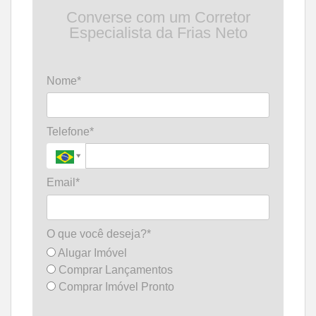
Converse com um Corretor
Especialista da Frias Neto
Nome*
Telefone*
Email*
O que você deseja?*
Alugar Imóvel
Comprar Lançamentos
Comprar Imóvel Pronto