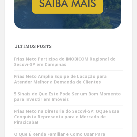
ÚLTIMOS POSTS
Frias Neto Participa do IMOBICOM Regional do
Secovi-SP em Campinas
Frias Neto Amplia Equipe de Locação para
Atender Melhor a Demanda de Clientes
5 Sinais de Que Este Pode Ser um Bom Momento
para Investir em Imóveis
Frias Neto na Diretoria do Secovi-SP: OQue Essa
Conquista Representa para o Mercado de
Piracicaba!
O Que É Renda Familiar e Como Usar Para