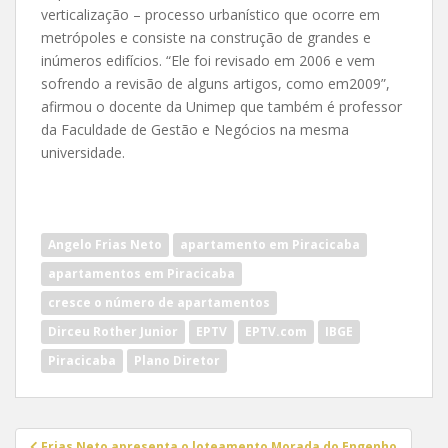
verticalização – processo urbanístico que ocorre em
metrópoles e consiste na construção de grandes e
inúmeros edifícios. “Ele foi revisado em 2006 e vem
sofrendo a revisão de alguns artigos, como em2009”,
afirmou o docente da Unimep que também é professor
da Faculdade de Gestão e Negócios na mesma
universidade.
Angelo Frias Neto
apartamento em Piracicaba
apartamentos em Piracicaba
cresce o número de apartamentos
Dirceu Rother Junior
EPTV
EPTV.com
IBGE
Piracicaba
Plano Diretor
Navegação
Frias Neto apresenta o loteamento Morada do Engenho