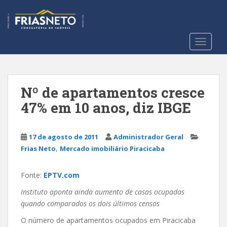
S
k
i
p
TOGGLE
t
o
m
a
Nº de apartamentos cresce
i
47% em 10 anos, diz IBGE
n
c
o
17 de agosto de 2011
Administrador Geral
n
,
Frias Neto
Mercado imobiliário Piracicaba
t
e
Fonte:
EPTV.com
n
t
Instituto aponta ainda aumento de casas ocupadas
quando comparados os dois últimos censos
O número de apartamentos ocupados em Piracicaba