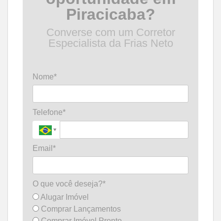
Piracicaba?
Converse com um Corretor
Especialista da Frias Neto
Nome*
Telefone*
Email*
O que você deseja?*
Alugar Imóvel
Comprar Lançamentos
Comprar Imóvel Pronto