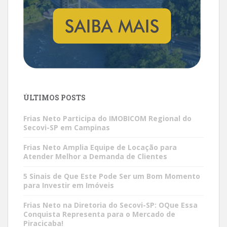
ÚLTIMOS POSTS
Frias Neto Participa do IMOBICOM Regional do
Secovi-SP em Campinas
Frias Neto Amplia Equipe de Locação para
Atender Melhor a Demanda de Clientes
5 Sinais de Que Este Pode Ser um Bom Momento
para Investir em Imóveis
Frias Neto na Diretoria do Secovi-SP: OQue Essa
Conquista Representa para o Mercado de
Piracicaba!