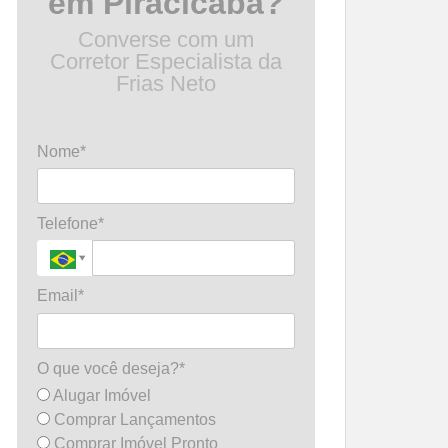
em Piracicaba?
Converse com um
Corretor Especialista da
Frias Neto
Nome*
Telefone*
Email*
O que você deseja?*
Alugar Imóvel
Comprar Lançamentos
Comprar Imóvel Pronto