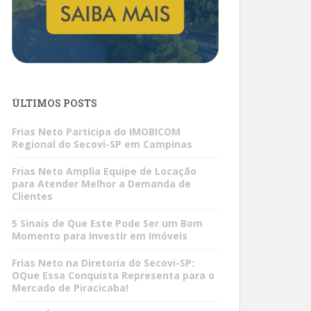
ÚLTIMOS POSTS
Frias Neto Participa do IMOBICOM
Regional do Secovi-SP em Campinas
Frias Neto Amplia Equipe de Locação
para Atender Melhor a Demanda de
Clientes
5 Sinais de Que Este Pode Ser um Bom
Momento para Investir em Imóveis
Frias Neto na Diretoria do Secovi-SP:
OQue Essa Conquista Representa para o
Mercado de Piracicaba!