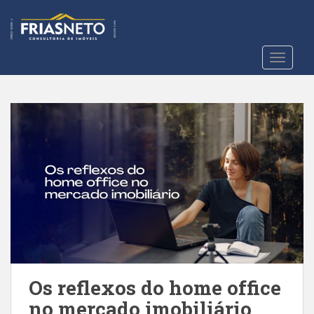
S
k
i
p
TOGGLE
t
o
m
a
i
n
c
o
n
t
e
n
t
Os reflexos do home office
no mercado imobiliário