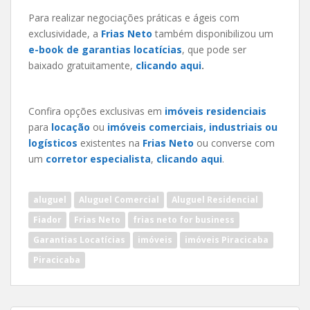
Para realizar negociações práticas e ágeis com
exclusividade, a
Frias Neto
também disponibilizou um
e-book de garantias locatícias
, que pode ser
baixado gratuitamente,
clicando aqui
.
Confira opções exclusivas em
imóveis residenciais
para
locação
ou
imóveis comerciais, industriais ou
logísticos
existentes na
Frias Neto
ou converse com
um
corretor especialista
,
clicando aqui
.
aluguel
Aluguel Comercial
Aluguel Residencial
Fiador
Frias Neto
frias neto for business
Garantias Locatícias
imóveis
imóveis Piracicaba
Piracicaba