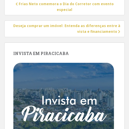
Navegação
Frias Neto comemora o Dia do Corretor com evento
de
especial
Post
Deseja comprar um imóvel: Entenda as diferenças entre à
vista e financiamento
INVISTA EM PIRACICABA