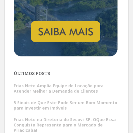
ÚLTIMOS POSTS
Frias Neto Amplia Equipe de Locação para
Atender Melhor a Demanda de Clientes
5 Sinais de Que Este Pode Ser um Bom Momento
para Investir em Imóveis
Frias Neto na Diretoria do Secovi-SP: OQue Essa
Conquista Representa para o Mercado de
Piracicaba!