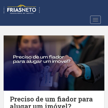
S
k
i
p
TOGGLE
t
o
m
a
i
n
c
o
n
t
e
n
t
Preciso de um fiador para
alugar um imóvel?