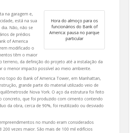
eta na garagem e,
cidade, está na sua
Hora do almoço para os
funcionários do Bank of
 dia. Não, não se
America: pausa no parque
ários de prédios
particular
ank of America
rem modificado o
imentos têm o maior
o terreno, da definição do projeto até a instalação da
ar o menor impacto possível ao meio ambiente.
ca no topo do Bank of America Tower, em Manhattan,
strução, grande parte do material utilizado veio de
 quilômetrosde Nova York. O aço da estrutura foi feito
o concreto, que foi produzido com cimento contendo
duo da obra, cerca de 90%, foi reutilizado ou desviado
0 empreendimentos no mundo eram considerados
 200 vezes maior. São mais de 100 mil edifícios