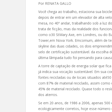
Por RENATA GALLO
Você chega ao trabalho, estaciona sua bicicl
depois de entrar em um elevador de alta velo
mesa, no 40º andar, trabalhando sob a luz do
trata de ficção, mas da realidade dos funcion
como o30 StMary Axe, em Londres, ou do B
Tower,em Nova York. Emcomum, além de te
skyline das duas cidades, os dois empreend
selo de certificação sustentável. da escolha d
última lâmpada tudo foi pensando para caus
A torre de captação de energia solar que fi
já indica sua vocação sustentável. Em sua con
fontes recicladas ou de locais situados até50
com 87% de material reciclado, assim como 
45% de material reciclado. Quase todo o resí
dos aterros.
Se em 20 anos, de 1986 a 2006, apenas 50
ecologicamente corretos, hoje esse número é