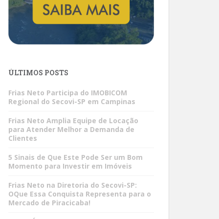
ÚLTIMOS POSTS
Frias Neto Participa do IMOBICOM
Regional do Secovi-SP em Campinas
Frias Neto Amplia Equipe de Locação
para Atender Melhor a Demanda de
Clientes
5 Sinais de Que Este Pode Ser um Bom
Momento para Investir em Imóveis
Frias Neto na Diretoria do Secovi-SP:
OQue Essa Conquista Representa para o
Mercado de Piracicaba!