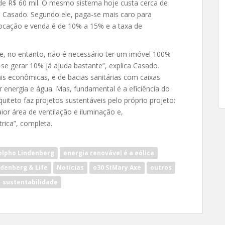
a de R$ 60 mil. O mesmo sistema hoje custa cerca de
a Casado. Segundo ele, paga-se mais caro para
 locação e venda é de 10% a 15% e a taxa de
e, no entanto, não é necessário ter um imóvel 100%
 se gerar 10% já ajuda bastante”, explica Casado.
s econômicas, e de bacias sanitárias com caixas
energia e água. Mas, fundamental é a eficiência do
uiteto faz projetos sustentáveis pelo próprio projeto:
aior área de ventilação e iluminação e,
rica”, completa.
olpho Lindenberg
energia renovável é a eólica
ndenberg & Life
Notícias
o30 StMary Axe
outros
sustentabilidade