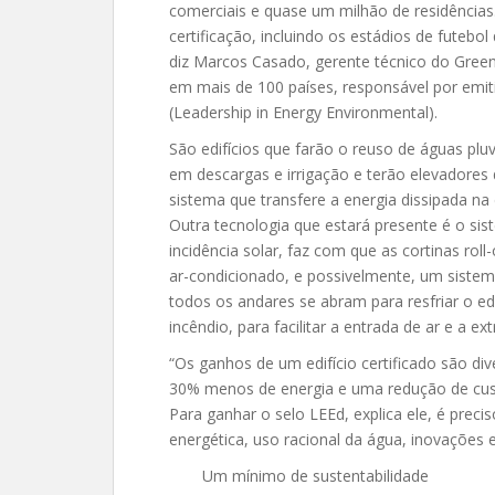
comerciais e quase um milhão de residências.
certificação, incluindo os estádios de futeb
diz Marcos Casado, gerente técnico do Green 
em mais de 100 países, responsável por emiti
(Leadership in Energy Environmental).
São edifícios que farão o reuso de águas plu
em descargas e irrigação e terão elevadores
sistema que transfere a energia dissipada na
Outra tecnologia que estará presente é o si
incidência solar, faz com que as cortinas ro
ar-condicionado, e possivelmente, um sistem
todos os andares se abram para resfriar o e
incêndio, para facilitar a entrada de ar e a e
“Os ganhos de um edifício certificado são 
30% menos de energia e uma redução de cus
Para ganhar o selo LEEd, explica ele, é preci
energética, uso racional da água, inovações e
Um mínimo de sustentabilidade