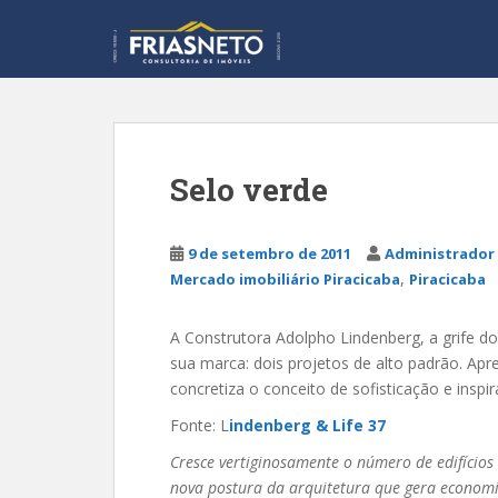
S
k
i
p
t
o
m
Selo verde
a
i
n
9 de setembro de 2011
Administrador 
c
,
Mercado imobiliário Piracicaba
Piracicaba
o
n
A Construtora Adolpho Lindenberg, a grife do
t
sua marca: dois projetos de alto padrão. Apr
e
concretiza o conceito de sofisticação e inspi
n
t
Fonte: L
indenberg & Life 37
Cresce vertiginosamente o número de edifícios 
nova postura da arquitetura que gera economi