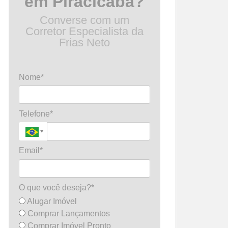
em Piracicaba?
Converse com um
Corretor Especialista da
Frias Neto
Nome*
Telefone*
Email*
O que você deseja?*
Alugar Imóvel
Comprar Lançamentos
Comprar Imóvel Pronto