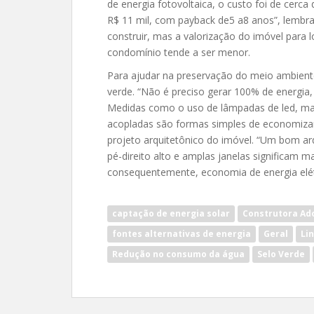
de energia fotovoltaica, o custo foi de cerc
R$ 11 mil, com payback de5 a8 anos”, lembr
construir, mas a valorização do imóvel para
condomínio tende a ser menor.
Para ajudar na preservação do meio ambient
verde. “Não é preciso gerar 100% de energia,
Medidas como o uso de lâmpadas de led, mai
acopladas são formas simples de economizar 
projeto arquitetônico do imóvel. “Um bom arq
pé-direito alto e amplas janelas significam m
consequentemente, economia de energia elét
captação de energia solar
Construtora Ad
fontes alternativas de energia
Geral
Li
Redução no consumo da água
Selo Verde