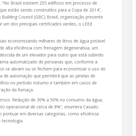
 “No Brasil existem 255 edifícios em processo de
ol que estão sendo construídos para a Copa de 2014”,
Building Council (GBC) Brasil, organização presente
r um dos principais certificados verdes, o LEEd
viais economizando milhares de litros de água potável
 de alta eficiência com frenagem degenerativa, um
 descida de um elevador para outro que está subindo.
stema automatizado de persianas que, conforme a
ll-on se abram ou se fechem para economizar o uso do
a de automação que permitirá que as janelas de
difício no período noturno e também em casos de
xtração da fumaça.
diversos. Redução de 30% a 50% no consumo da água,
to operacional de cerca de 8%”, enumera Casado.
so pontuar em diversas categorias, como eficiência
 tecnologia.