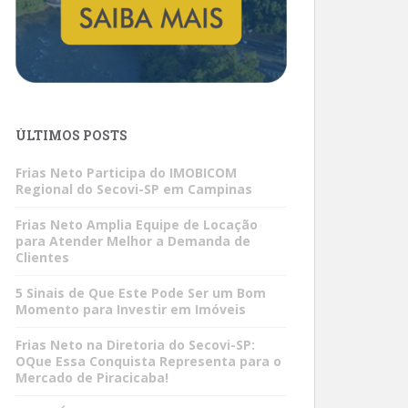
ÚLTIMOS POSTS
Frias Neto Participa do IMOBICOM
Regional do Secovi-SP em Campinas
Frias Neto Amplia Equipe de Locação
para Atender Melhor a Demanda de
Clientes
5 Sinais de Que Este Pode Ser um Bom
Momento para Investir em Imóveis
Frias Neto na Diretoria do Secovi-SP:
OQue Essa Conquista Representa para o
Mercado de Piracicaba!