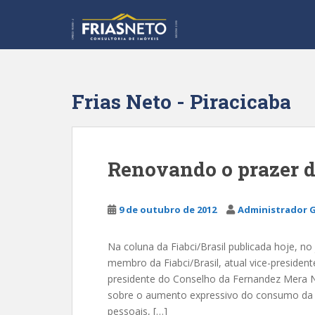
S
k
i
p
t
o
Frias Neto - Piracicaba
m
a
i
n
Renovando o prazer 
c
o
n
9 de outubro de 2012
Administrador G
t
e
Na coluna da Fiabci/Brasil publicada hoje, no
n
membro da Fiabci/Brasil, atual vice-presiden
t
presidente do Conselho da Fernandez Mera Ne
sobre o aumento expressivo do consumo da p
pessoais, […]