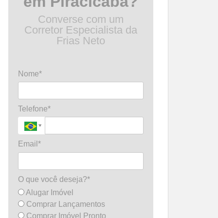
em Piracicaba?
Converse com um
Corretor Especialista da
Frias Neto
Nome*
Telefone*
Email*
O que você deseja?*
Alugar Imóvel
Comprar Lançamentos
Comprar Imóvel Pronto