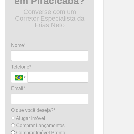
em Piracicaba?
Converse com um
Corretor Especialista da
Frias Neto
Nome*
Telefone*
Email*
O que você deseja?*
Alugar Imóvel
Comprar Lançamentos
Comprar Imóvel Pronto