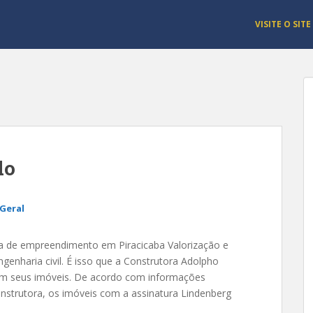
VISITE O SITE
do
Geral
a de empreendimento em Piracicaba Valorização e
genharia civil. É isso que a Construtora Adolpho
em seus imóveis. De acordo com informações
onstrutora, os imóveis com a assinatura Lindenberg