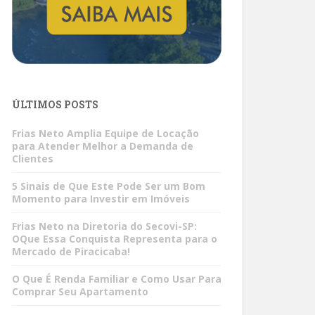
ÚLTIMOS POSTS
Frias Neto Amplia Equipe de Locação
para Atender Melhor a Demanda de
Clientes
5 Sinais de Que Este Pode Ser um Bom
Momento para Investir em Imóveis
Frias Neto na Diretoria do Secovi-SP:
OQue Essa Conquista Representa para o
Mercado de Piracicaba!
O Que É Renda Familiar e Como Usar Para
Comprar Seu Apartamento