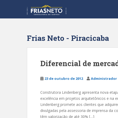
S
k
i
p
t
o
Frias Neto - Piracicaba
m
a
i
n
Diferencial de merca
c
o
n
23 de outubro de 2012
Administrador 
t
e
Construtora Lindenberg apresenta nova etap
n
excelência em projetos arquitetônicos e na en
t
Lindenberg promete aos clientes que adquir
divulgadas pela assessoria de imprensa da c
têm valorização de até 30% […]