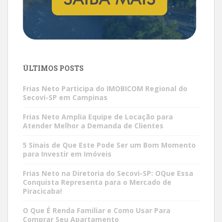
ÚLTIMOS POSTS
Frias Neto Participa do IMOBICOM Regional do
Secovi-SP em Campinas
Frias Neto Amplia Equipe de Locação para
Atender Melhor a Demanda de Clientes
5 Sinais de Que Este Pode Ser um Bom Momento
para Investir em Imóveis
Frias Neto na Diretoria do Secovi-SP: OQue Essa
Conquista Representa para o Mercado de
Piracicaba!
O Que É Renda Familiar e Como Usar Para
Comprar Seu Apartamento