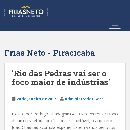
S
k
i
p
TOGGLE
t
o
m
a
Frias Neto - Piracicaba
i
n
c
‘Rio das Pedras vai ser o
o
foco maior de indústrias’
n
t
e
24 de janeiro de 2012
Administrador Geral
n
t
Escrito por Rodrigo Guadagnim – O Rio Pedrense Dono
de uma trajetória profissional respeitável, o arquiteto
João Chaddad acumula experiência em vários períodos