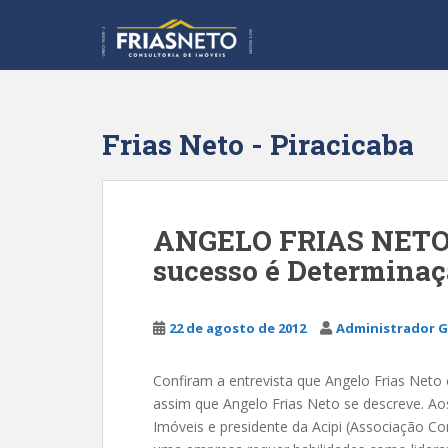
S
k
i
p
t
o
Frias Neto - Piracicaba
m
a
i
n
ANGELO FRIAS NETO 
c
sucesso é Determinaç
o
n
t
22 de agosto de 2012
Administrador G
e
n
t
Confiram a entrevista que Angelo Frias Neto 
assim que Angelo Frias Neto se descreve. Ao
Imóveis e presidente da Acipi (Associação Come