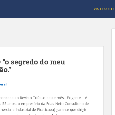
VISITE O SITE
“o segredo do meu
ão.”
eral
concedeu a Revista Trifatto deste mês. Exigente – é
s 55 anos, o empresário da Frias Neto Consultoria de
rcial e Industrial de Piracicaba) garante que dirigir