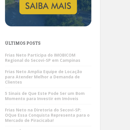
ÚLTIMOS POSTS
Frias Neto Participa do IMOBICOM
Regional do Secovi-SP em Campinas
Frias Neto Amplia Equipe de Locação
para Atender Melhor a Demanda de
Clientes
5 Sinais de Que Este Pode Ser um Bom
Momento para Investir em Imóveis
Frias Neto na Diretoria do Secovi-SP:
OQue Essa Conquista Representa para o
Mercado de Piracicaba!