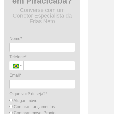
em Piracicaba?
Converse com um
Corretor Especialista da
Frias Neto
Nome*
Telefone*
Email*
O que você deseja?*
Alugar Imóvel
Comprar Lançamentos
Comprar Imóvel Pronto