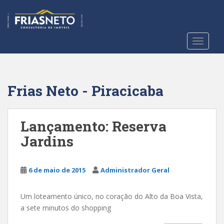
S
k
i
p
TOGGLE
t
o
m
a
Frias Neto - Piracicaba
i
n
c
Lançamento: Reserva
o
Jardins
n
t
e
6 de maio de 2015
Administrador Geral
n
t
Um loteamento único, no coração do Alto da Boa Vista,
a sete minutos do shopping