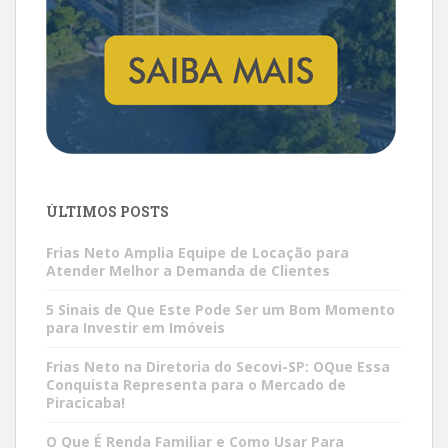
ÚLTIMOS POSTS
Frias Neto Amplia Equipe de Locação para
Atender Melhor a Demanda de Clientes
5 Sinais de Que Este Pode Ser um Bom Momento
para Investir em Imóveis
Frias Neto na Diretoria do Secovi-SP: OQue Essa
Conquista Representa para o Mercado de
Piracicaba!
O Que É Renda Familiar e Como Usar Para