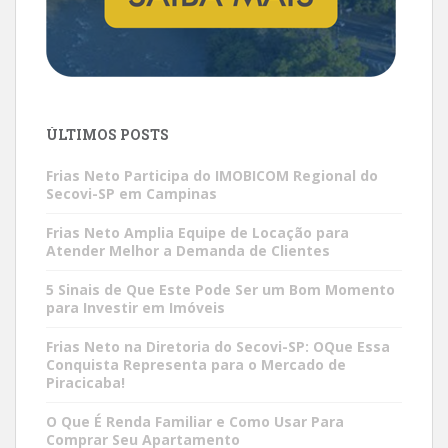
ÚLTIMOS POSTS
Frias Neto Participa do IMOBICOM Regional do
Secovi-SP em Campinas
Frias Neto Amplia Equipe de Locação para
Atender Melhor a Demanda de Clientes
5 Sinais de Que Este Pode Ser um Bom Momento
para Investir em Imóveis
Frias Neto na Diretoria do Secovi-SP: OQue Essa
Conquista Representa para o Mercado de
Piracicaba!
O Que É Renda Familiar e Como Usar Para
Comprar Seu Apartamento