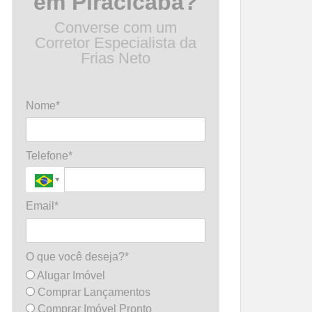
em Piracicaba?
Converse com um
Corretor Especialista da
Frias Neto
Nome*
Telefone*
Email*
O que você deseja?*
Alugar Imóvel
Comprar Lançamentos
Comprar Imóvel Pronto