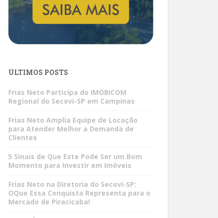
ÚLTIMOS POSTS
Frias Neto Participa do IMOBICOM
Regional do Secovi-SP em Campinas
Frias Neto Amplia Equipe de Locação
para Atender Melhor a Demanda de
Clientes
5 Sinais de Que Este Pode Ser um Bom
Momento para Investir em Imóveis
Frias Neto na Diretoria do Secovi-SP:
OQue Essa Conquista Representa para o
Mercado de Piracicaba!