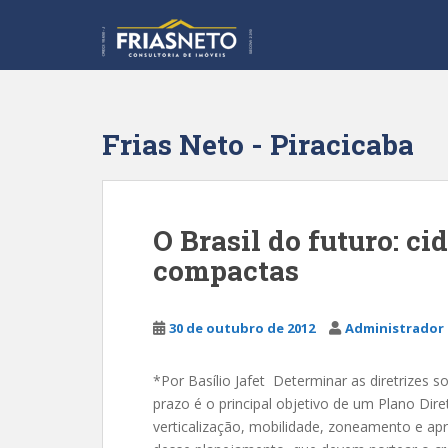
S
k
i
p
t
o
Frias Neto - Piracicaba
m
a
i
n
O Brasil do futuro: ci
c
compactas
o
n
t
30 de outubro de 2012
Administrador 
e
n
t
*Por Basílio Jafet Determinar as diretrizes 
prazo é o principal objetivo de um Plano Di
verticalização, mobilidade, zoneamento e ap