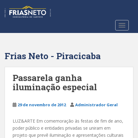
S
k
i
p
TOGGLE
t
o
m
a
Frias Neto - Piracicaba
i
n
c
Passarela ganha
o
iluminação especial
n
t
e
29 de novembro de 2012
Administrador Geral
n
t
LUZ&ARTE Em comemoração às festas de fim de ano,
poder público e entidades privadas se uniram em
projeto que prevê iluminação e apresentações culturais