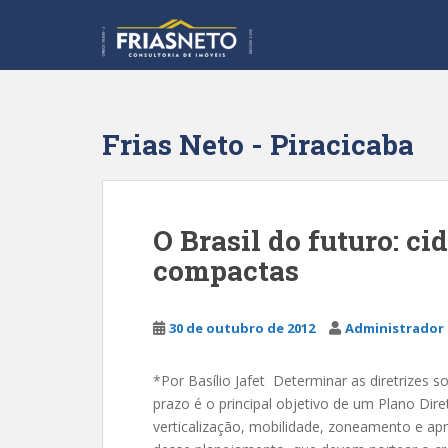
S
k
i
p
t
o
Frias Neto - Piracicaba
m
a
i
n
O Brasil do futuro: ci
c
compactas
o
n
t
30 de outubro de 2012
Administrador 
e
n
t
*Por Basílio Jafet Determinar as diretrizes 
prazo é o principal objetivo de um Plano Di
verticalização, mobilidade, zoneamento e ap