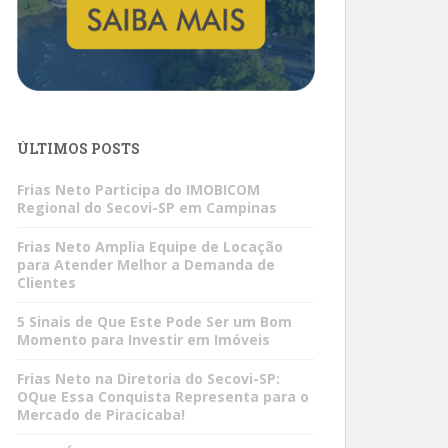
ÚLTIMOS POSTS
Frias Neto Participa do IMOBICOM
Regional do Secovi-SP em Campinas
Frias Neto Amplia Equipe de Locação
para Atender Melhor a Demanda de
Clientes
5 Sinais de Que Este Pode Ser um Bom
Momento para Investir em Imóveis
Frias Neto na Diretoria do Secovi-SP:
OQue Essa Conquista Representa para o
Mercado de Piracicaba!