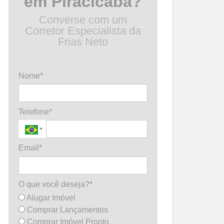
em Piracicaba?
Converse com um
Corretor Especialista da
Frias Neto
Nome*
Telefone*
Email*
O que você deseja?*
Alugar Imóvel
Comprar Lançamentos
Comprar Imóvel Pronto