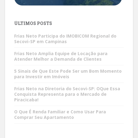
ÚLTIMOS POSTS
Frias Neto Participa do IMOBICOM Regional do
Secovi-SP em Campinas
Frias Neto Amplia Equipe de Locação para
Atender Melhor a Demanda de Clientes
5 Sinais de Que Este Pode Ser um Bom Momento
para Investir em Imóveis
Frias Neto na Diretoria do Secovi-SP: OQue Essa
Conquista Representa para o Mercado de
Piracicaba!
O Que É Renda Familiar e Como Usar Para
Comprar Seu Apartamento