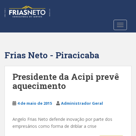
S
k
i
p
TOGGLE
t
o
m
a
Frias Neto - Piracicaba
i
n
c
Presidente da Acipi prevê
o
aquecimento
n
t
e
4 de maio de 2015
Administrador Geral
n
t
Angelo Frias Neto defende inovação por parte dos
empresários como forma de driblar a crise