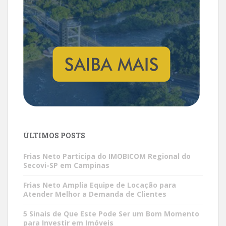
ÚLTIMOS POSTS
Frias Neto Participa do IMOBICOM Regional do
Secovi-SP em Campinas
Frias Neto Amplia Equipe de Locação para
Atender Melhor a Demanda de Clientes
5 Sinais de Que Este Pode Ser um Bom Momento
para Investir em Imóveis