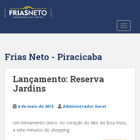
S
k
i
p
TOGGLE
t
o
m
a
Frias Neto - Piracicaba
i
n
c
Lançamento: Reserva
o
Jardins
n
t
e
6 de maio de 2015
Administrador Geral
n
t
Um loteamento único, no coração do Alto da Boa Vista,
a sete minutos do shopping