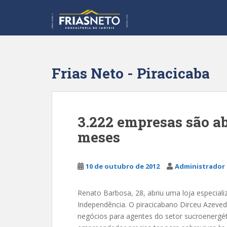
S
k
i
p
t
o
Frias Neto - Piracicaba
m
a
i
n
3.222 empresas são a
c
meses
o
n
t
10 de outubro de 2012
Administrador 
e
n
t
Renato Barbosa, 28, abriu uma loja especiali
Independência. O piracicabano Dirceu Azeved
negócios para agentes do setor sucroenerg