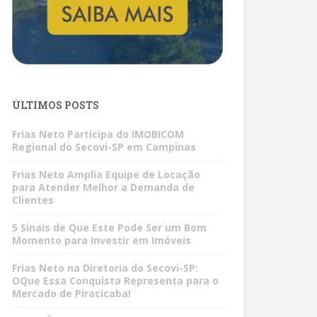
ÚLTIMOS POSTS
Frias Neto Participa do IMOBICOM
Regional do Secovi-SP em Campinas
Frias Neto Amplia Equipe de Locação
para Atender Melhor a Demanda de
Clientes
5 Sinais de Que Este Pode Ser um Bom
Momento para Investir em Imóveis
Frias Neto na Diretoria do Secovi-SP:
OQue Essa Conquista Representa para o
Mercado de Piracicaba!