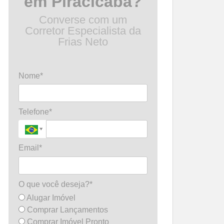
em Piracicaba?
Converse com um
Corretor Especialista da
Frias Neto
Nome*
Telefone*
Email*
O que você deseja?*
Alugar Imóvel
Comprar Lançamentos
Comprar Imóvel Pronto