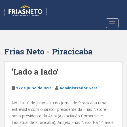
S
k
i
p
TOGGLE
t
o
m
a
Frias Neto - Piracicaba
i
n
c
‘Lado a lado’
o
n
t
17 de julho de 2012
Administrador Geral
e
n
No dia 10 de julho saiu no Jornal de Piracicaba uma
t
entrevista com o diretor presidente da Frias Neto e
novo presidente da Acipi (Associação Comercial e
Industrial de Piracicaba), Angelo Frias Neto. Há 14 anos