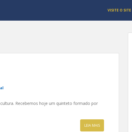
VISITE O SITE
al
 a cultura. Recebemos hoje um quinteto formado por
LEIA MAIS