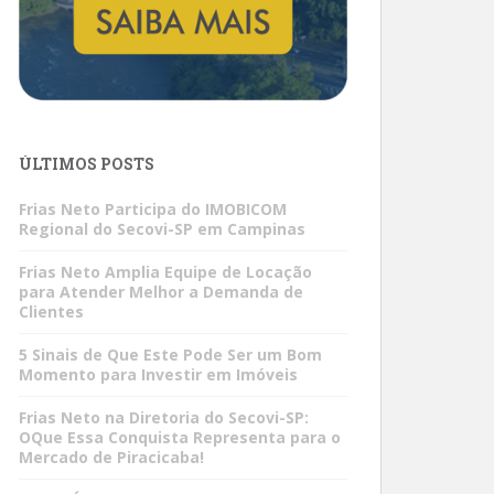
ÚLTIMOS POSTS
Frias Neto Participa do IMOBICOM
Regional do Secovi-SP em Campinas
Frias Neto Amplia Equipe de Locação
para Atender Melhor a Demanda de
Clientes
5 Sinais de Que Este Pode Ser um Bom
Momento para Investir em Imóveis
Frias Neto na Diretoria do Secovi-SP:
OQue Essa Conquista Representa para o
Mercado de Piracicaba!