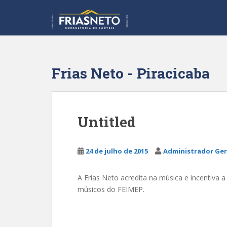
S
k
i
p
t
o
Frias Neto - Piracicaba
m
a
i
n
Untitled
c
o
n
24 de julho de 2015
Administrador Ger
t
e
A Frias Neto acredita na música e incentiva
n
músicos do FEIMEP.
t