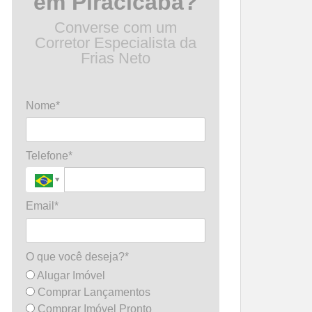
em Piracicaba?
Converse com um
Corretor Especialista da
Frias Neto
Nome*
Telefone*
Email*
O que você deseja?*
Alugar Imóvel
Comprar Lançamentos
Comprar Imóvel Pronto