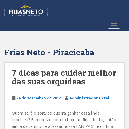
S
k
i
p
TOGGLE
t
o
m
a
Frias Neto - Piracicaba
i
n
c
7 dicas para cuidar melhor
o
das suas orquídeas
n
t
e
24 de setembro de 2012
Administrador Geral
n
t
Quem será o sortudo que irá ganhar essa linda
orquídea? Faremos o sorteio hoje no final do dia, então
ainda dá tempo de acessar nossa FAN PAGE e curtir a