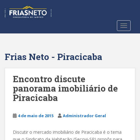
S
k
i
p
TOGGLE
t
o
m
a
Frias Neto - Piracicaba
i
n
c
Encontro discute
o
panorama imobiliário de
n
Piracicaba
t
e
n
4 de maio de 2015
Administrador Geral
t
Discutir o mercado imobiliário de Piracicaba é o tema
que o Sindicato da Habitação (Secovi-SP) propôs para