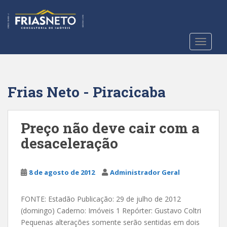
S
k
i
p
TOGGLE
t
o
m
a
Frias Neto - Piracicaba
i
n
c
Preço não deve cair com a
o
desaceleração
n
t
e
8 de agosto de 2012
Administrador Geral
n
t
FONTE: Estadão Publicação: 29 de julho de 2012
(domingo) Caderno: Imóveis 1 Repórter: Gustavo Coltri
Pequenas alterações somente serão sentidas em dois