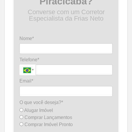
Piracicaba?
Converse com um Corretor
Especialista da Frias Neto
Nome*
Telefone*
Email*
O que você deseja?*
Alugar Imóvel
Comprar Lançamentos
Comprar Imóvel Pronto