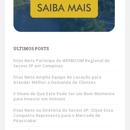
ÚLTIMOS POSTS
Frias Neto Participa do IMOBICOM Regional do
Secovi-SP em Campinas
Frias Neto Amplia Equipe de Locação para
Atender Melhor a Demanda de Clientes
5 Sinais de Que Este Pode Ser um Bom Momento
para Investir em Imóveis
Frias Neto na Diretoria do Secovi-SP: OQue Essa
Conquista Representa para o Mercado de
Piracicaba!