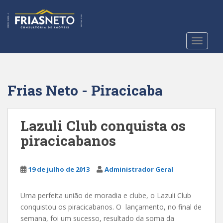
S
k
i
p
TOGGLE
t
o
m
a
Frias Neto - Piracicaba
i
n
c
Lazuli Club conquista os
o
piracicabanos
n
t
e
19 de julho de 2013
Administrador Geral
n
t
Uma perfeita união de moradia e clube, o Lazuli Club
conquistou os piracicabanos. O lançamento, no final de
semana, foi um sucesso, resultado da soma da