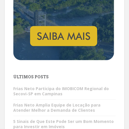
ÚLTIMOS POSTS
Frias Neto Participa do IMOBICOM Regional do
Secovi-SP em Campinas
Frias Neto Amplia Equipe de Locação para
Atender Melhor a Demanda de Clientes
5 Sinais de Que Este Pode Ser um Bom Momento
para Investir em Imóveis