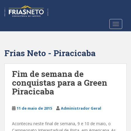
S
k
i
p
TOGGLE
t
o
m
a
Frias Neto - Piracicaba
i
n
c
Fim de semana de
o
conquistas para a Green
n
Piracicaba
t
e
n
11 de maio de 2015
Administrador Geral
t
Aconteceu neste final de semana, 9 e 10 de maio, o
Campeonato Interestadual de Pista, em Americana. As