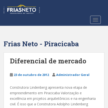
S
k
i
p
TOGGLE
t
o
m
a
Frias Neto - Piracicaba
i
n
c
Diferencial de mercado
o
n
t
23 de outubro de 2012
Administrador Geral
e
n
Construtora Lindenberg apresenta nova etapa de
t
empreendimento em Piracicaba Valorização e
excelência em projetos arquitetônicos e na engenharia
civil. É isso que a Construtora Adolpho Lindenberg