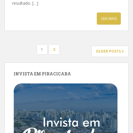
resultado. […]
LEIA MAIS
PAGINAÇÃO
1
2
OLDER POSTS
DE
POSTS
INVISTA EM PIRACICABA