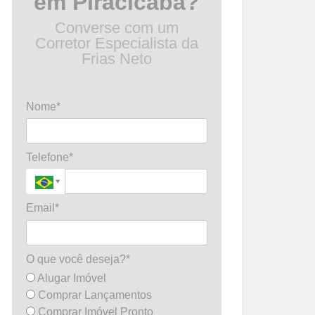
em Piracicaba?
Converse com um
Corretor Especialista da
Frias Neto
Nome*
Telefone*
Email*
O que você deseja?*
Alugar Imóvel
Comprar Lançamentos
Comprar Imóvel Pronto