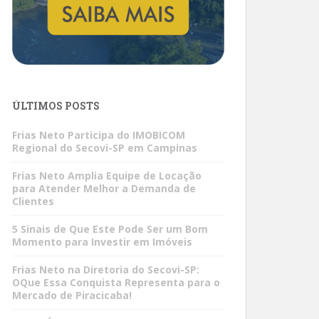
ÚLTIMOS POSTS
Frias Neto Participa do IMOBICOM
Regional do Secovi-SP em Campinas
Frias Neto Amplia Equipe de Locação
para Atender Melhor a Demanda de
Clientes
5 Sinais de Que Este Pode Ser um Bom
Momento para Investir em Imóveis
Frias Neto na Diretoria do Secovi-SP:
OQue Essa Conquista Representa para o
Mercado de Piracicaba!