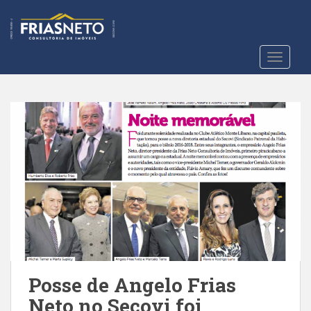
S
k
i
p
TOGGLE
t
o
m
a
i
n
c
o
n
t
e
n
t
Posse de Angelo Frias
Neto no Secovi foi