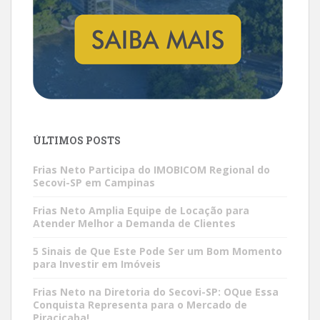
ÚLTIMOS POSTS
Frias Neto Participa do IMOBICOM Regional do
Secovi-SP em Campinas
Frias Neto Amplia Equipe de Locação para
Atender Melhor a Demanda de Clientes
5 Sinais de Que Este Pode Ser um Bom Momento
para Investir em Imóveis
Frias Neto na Diretoria do Secovi-SP: OQue Essa
Conquista Representa para o Mercado de
Piracicaba!