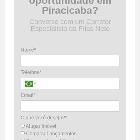
oportunidade em
Piracicaba?
Converse com um Corretor
Especialista da Frias Neto
Nome*
Telefone*
Email*
O que você deseja?*
Alugar Imóvel
Comprar Lançamentos