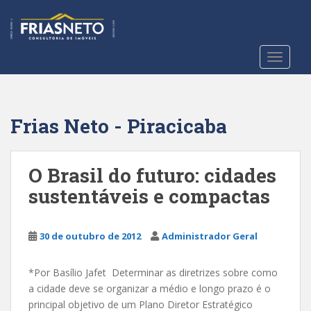
S
k
i
p
TOGGLE
t
o
m
a
Frias Neto - Piracicaba
i
n
c
O Brasil do futuro: cidades
o
sustentáveis e compactas
n
t
e
30 de outubro de 2012
Administrador Geral
n
t
*Por Basílio Jafet Determinar as diretrizes sobre como
a cidade deve se organizar a médio e longo prazo é o
principal objetivo de um Plano Diretor Estratégico